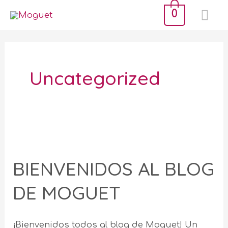
Ir
ME
0
al
PR
contenido
Uncategorized
BIENVENIDOS
AL
BIENVENIDOS AL BLOG
BLOG
DE
DE MOGUET
MOGUET
¡Bienvenidos todos al blog de Moguet! Un