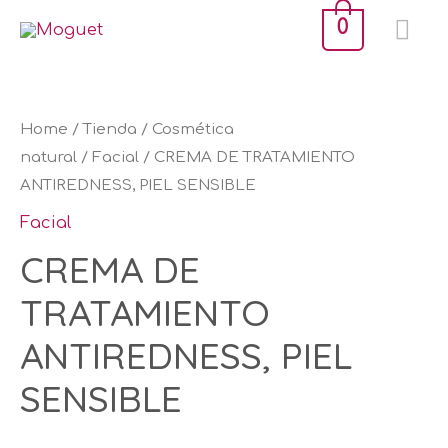
Ir
ME
0
al
PR
contenido
CREMA
DE
Home
/
Tienda
/
Cosmética
TRATAMIENTO
natural
/
Facial
/ CREMA DE TRATAMIENTO
ANTIREDNESS, PIEL SENSIBLE
ANTIREDNESS,
PIEL
Facial
SENSIBLE
CREMA DE
quantity
TRATAMIENTO
ANTIREDNESS, PIEL
SENSIBLE