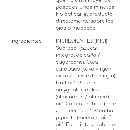
que irá disminuyendo
pasados unos minutos.
No aplicar el producto
directamente sobre los
ojos o mucosas.
Ingredientes
INGREDIENTES (INCI):
Sucrose* (azúcar
integral de caña /
sugarcane), Olea
europaea (oliva virgen
extra / olive extra virgin)
fruit oil*, Prunus
amygdalus dulcis
(almendras / almond)
oil*, Coffea arabica (café
/ coffee) fruit *, Mentha
piperita (menta / mint)
oil*, Eucaliptus globulus