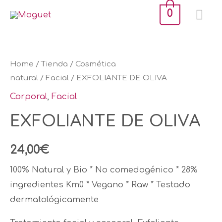
Ir
ME
0
al
PR
contenido
EXFOLIANTE
DE
Home
/
Tienda
/
Cosmética
OLIVA
natural
/
Facial
/ EXFOLIANTE DE OLIVA
quantity
Corporal
,
Facial
EXFOLIANTE DE OLIVA
24,00
€
100% Natural y Bio * No comedogénico * 28%
ingredientes Km0 * Vegano * Raw * Testado
dermatológicamente