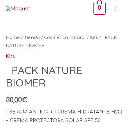
Ir
ME
0
al
PR
contenido
PACK
NATURE
Home
/
Tienda
/
Cosmética natural
/
Kits
/ PACK
BIOMER
NATURE BIOMER
quantity
Kits
PACK NATURE
BIOMER
30,00
€
1 SERUM ANTIOX + 1 CREMA HIDRATANTE H2O
+ CREMA PROTECTORA SOLAR SPF 50