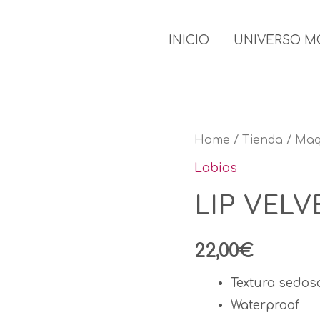
INICIO
UNIVERSO M
LIP
Home
/
Tienda
/
Maqu
VELVET
Labios
quantity
LIP VELV
22,00
€
Textura sedosa
Waterproof