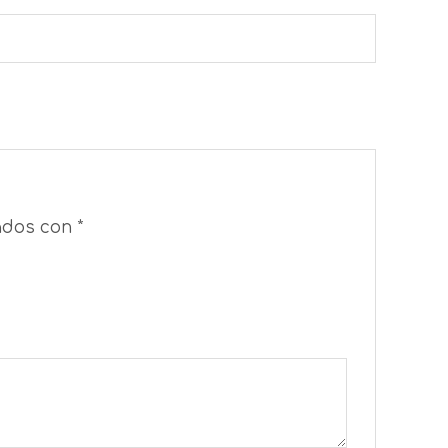
cados con
*