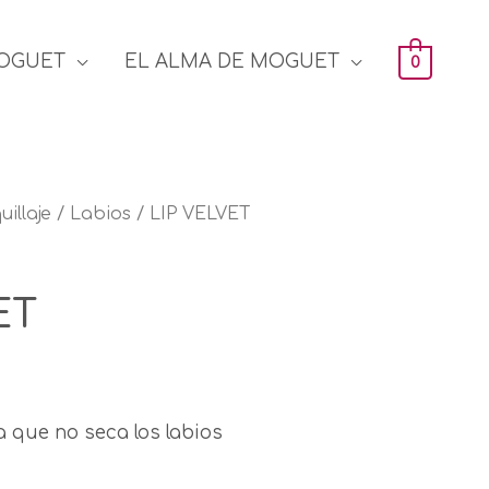
OGUET
EL ALMA DE MOGUET
0
illaje
/
Labios
/ LIP VELVET
ET
 que no seca los labios