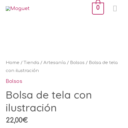
Ir
ME
0
al
PR
contenido
Bolsa
de
tela
con
ilustración
Home
/
Tienda
/
Artesanía
/
Bolsos
/ Bolsa de tela
quantity
con ilustración
Bolsos
Bolsa de tela con
ilustración
22,00
€