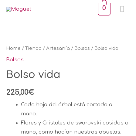
Ir
ME
0
al
PR
contenido
Bolso
vida
quantity
Home
/
Tienda
/
Artesanía
/
Bolsos
/ Bolso vida
Bolsos
Bolso vida
225,00
€
Cada hoja del árbol está cortada a
mano.
Flores y Cristales de swarovski cosidos a
mano, como hacían nuestras abuelas.