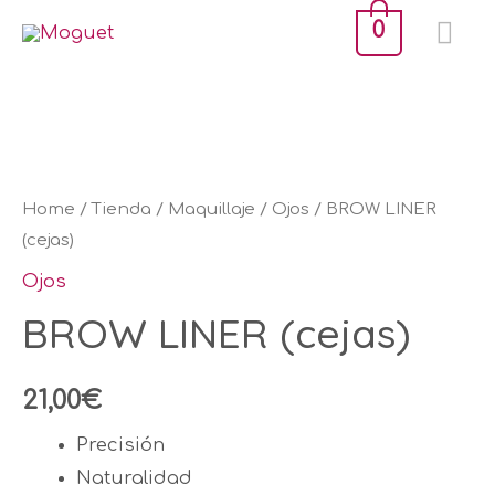
Ir
ME
0
al
PR
contenido
BROW
LINER
(cejas)
quantity
Home
/
Tienda
/
Maquillaje
/
Ojos
/ BROW LINER
(cejas)
Ojos
BROW LINER (cejas)
21,00
€
Precisión
Naturalidad