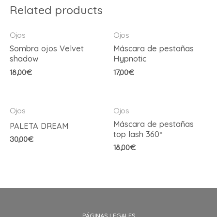
Related products
Ojos
Ojos
Sombra ojos Velvet
Máscara de pestañas
shadow
Hypnotic
18,00
€
17,00
€
Ojos
Ojos
Máscara de pestañas
PALETA DREAM
top lash 360º
30,00
€
18,00
€
PÁGINAS LEGALES