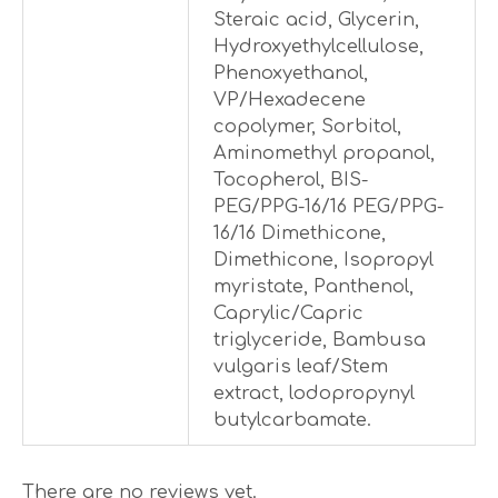
Steraic acid, Glycerin,
Hydroxyethylcellulose,
Phenoxyethanol,
VP/Hexadecene
copolymer, Sorbitol,
Aminomethyl propanol,
Tocopherol, BIS-
PEG/PPG-16/16 PEG/PPG-
16/16 Dimethicone,
Dimethicone, Isopropyl
myristate, Panthenol,
Caprylic/Capric
triglyceride, Bambusa
vulgaris leaf/Stem
extract, lodopropynyl
butylcarbamate.
There are no reviews yet.