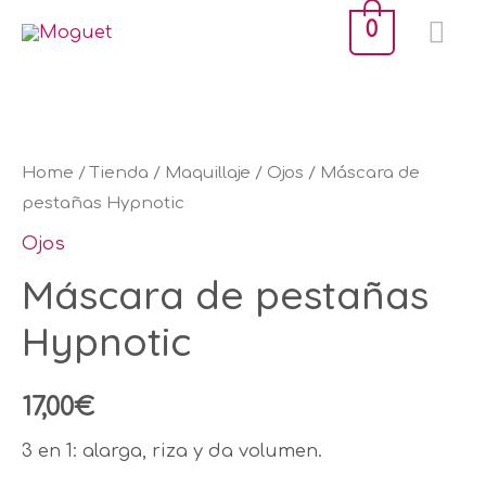
Ir
ME
0
al
PR
contenido
Máscara
de
pestañas
Home
/
Tienda
/
Maquillaje
/
Ojos
/ Máscara de
Hypnotic
pestañas Hypnotic
quantity
Ojos
Máscara de pestañas
Hypnotic
17,00
€
3 en 1: alarga, riza y da volumen.